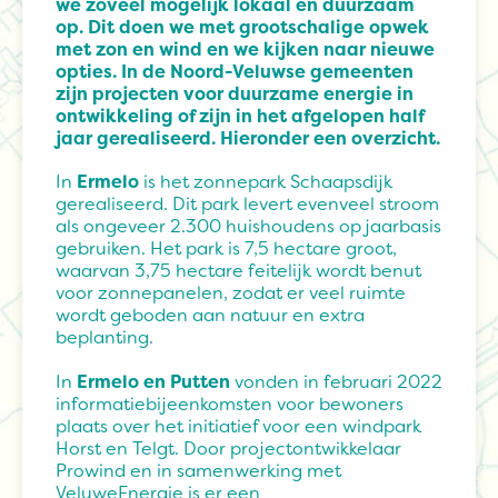
we zoveel mogelijk lokaal en duurzaam
op. Dit doen we met grootschalige opwek
met zon en wind en we kijken naar nieuwe
opties. In de Noord-Veluwse gemeenten
zijn projecten voor duurzame energie in
ontwikkeling of zijn in het afgelopen half
jaar gerealiseerd. Hieronder een overzicht.
In
Ermelo
is het zonnepark Schaapsdijk
gerealiseerd. Dit park levert evenveel stroom
als ongeveer 2.300 huishoudens op jaarbasis
gebruiken. Het park is 7,5 hectare groot,
waarvan 3,75 hectare feitelijk wordt benut
voor zonnepanelen, zodat er veel ruimte
wordt geboden aan natuur en extra
beplanting.
In
Ermelo en Putten
vonden in februari 2022
informatiebijeenkomsten voor bewoners
plaats over het initiatief voor een windpark
Horst en Telgt. Door projectontwikkelaar
Prowind en in samenwerking met
VeluweEnergie is er een