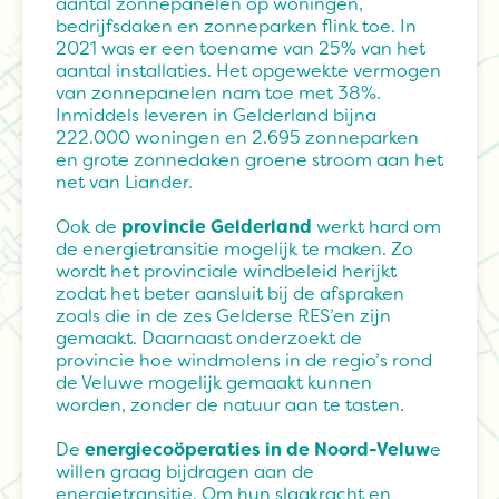
aantal zonnepanelen op woningen,
bedrijfsdaken en zonneparken flink toe. In
2021 was er een toename van 25% van het
aantal installaties. Het opgewekte vermogen
van zonnepanelen nam toe met 38%.
Inmiddels leveren in Gelderland bijna
222.000 woningen en 2.695 zonneparken
en grote zonnedaken groene stroom aan het
net van Liander.
Ook de
provincie Gelderland
werkt hard om
de energietransitie mogelijk te maken. Zo
wordt het provinciale windbeleid herijkt
zodat het beter aansluit bij de afspraken
zoals die in de zes Gelderse RES’en zijn
gemaakt. Daarnaast onderzoekt de
provincie hoe windmolens in de regio’s rond
de Veluwe mogelijk gemaakt kunnen
worden, zonder de natuur aan te tasten.
De
energiecoöperaties in de Noord-Veluw
e
willen graag bijdragen aan de
energietransitie. Om hun slagkracht en